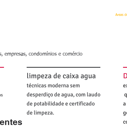
NICIAL
empresa
Limpeza
jardins
CONTATO
Equipe Técnica
Areas d
o
is, empresas, condomínios e comércio
limpeza de caixa agua
D
técnicas moderna sem
e
desperdiço de agua, com laudo
q
os
de potabilidade e certificado
a
de limpeza.
g
entes
c