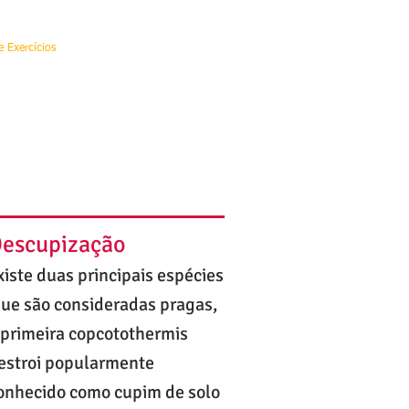
e Exercícios
identificação de especies
Blog
escupização
xiste duas principais espécies
ue são consideradas pragas,
 primeira copcotothermis
estroi popularmente
onhecido como cupim de solo