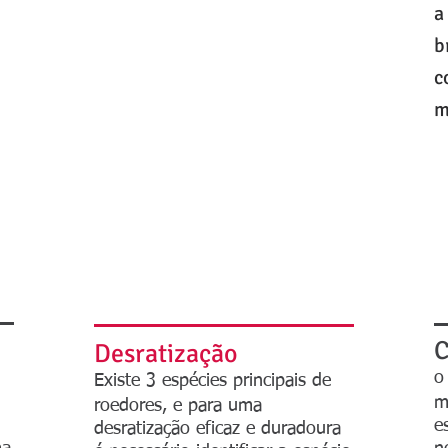
a
b
c
m
C
Desratização
o
Existe 3 espécies principais de
m
roedores, e para uma
e
desratização eficaz e duradoura